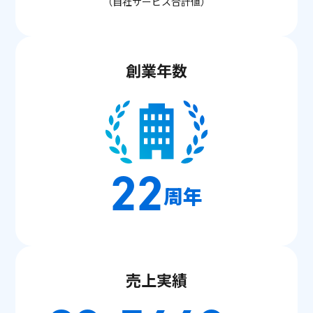
（自社サービス合計値）
創業年数
22
周年
売上実績