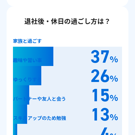
退社後・休日の過ごし方は？
家族と過ごす
37
%
趣味や習い事
26
%
ゆっくりする
15
%
パートナーや
友人と会う
13
%
スキルアップ
のため勉強
4