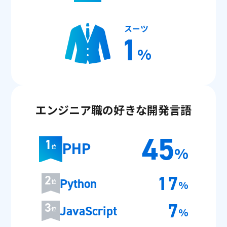
スーツ
1
%
エンジニア職の好きな開発言語
45
1
PHP
%
位
17
2
Python
位
%
7
3
JavaScript
位
%